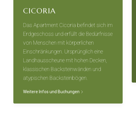
CICORIA
Das Apartment Cicoria befindet sich im
Erdgeschoss und erfüllt die Bedürfnisse
von Menschen mit körperlichen
Einschränkungen. Ursprünglich eine
Landhausscheune mit hohen Decken,
klassischen Backsteinwänden und
atypischen Backsteinbögen.
Weitere Infos und Buchungen