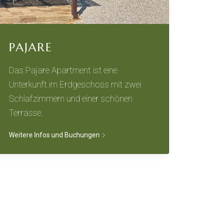
PAJARE
Das Pajare Apartment ist eine
Unterkunft im Erdgeschoss mit zwei
Schlafzimmern und einer schönen
Terrasse.
Weitere Infos und Buchungen