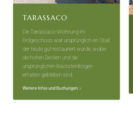
TARASSACO
Die Tarassaco-Wohnung im
Erdgeschoss war ursprünglich ein Stall,
der heute gut restauriert wurde, wobei
die hohen Decken und die
ursprünglichen Backsteinbögen
erhalten geblieben sind.
Weitere Infos und Buchungen